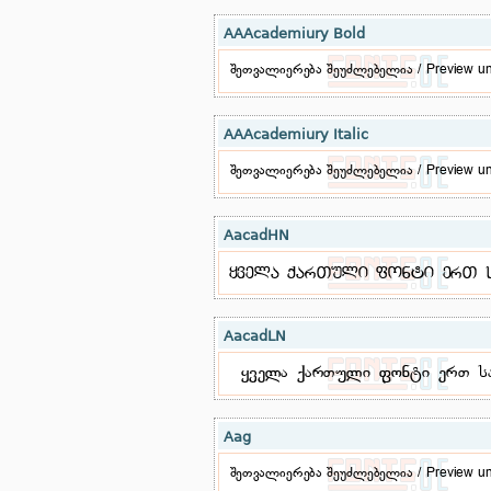
AAAcademiury Bold
AAAcademiury Italic
AacadHN
AacadLN
Aag