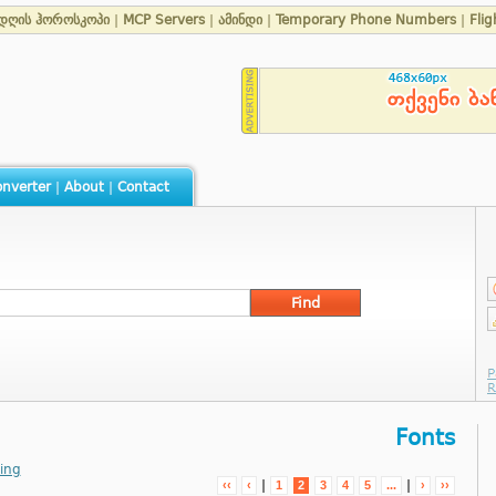
დღის ჰოროსკოპი
|
MCP Servers
|
ამინდი
|
Temporary Phone Numbers
|
Flig
nverter
|
About
|
Contact
Fonts
ing
|
|
‹‹
‹
1
2
3
4
5
...
›
››