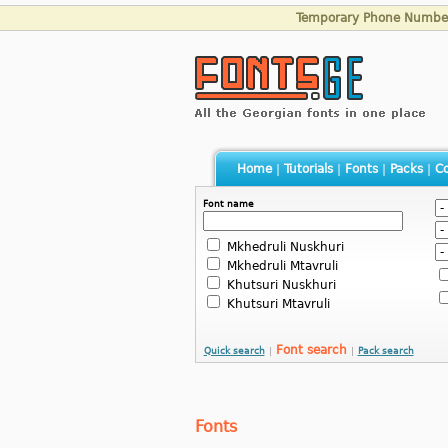
Temporary Phone Numbe
Home
|
Tutorials
|
Fonts
|
Packs
|
Co
Font name
Mkhedruli Nuskhuri
Mkhedruli Mtavruli
Khutsuri Nuskhuri
Khutsuri Mtavruli
Font search
Quick search
|
|
Pack search
Fonts