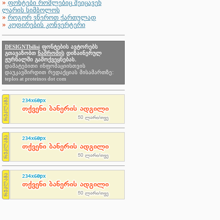
»
ფონტები რომლებიც შეიცავენ
ლარის სიმბოლოს
»
როგორ ვწეროთ ქართულად
»
კოდირების კონვერტერი
DESIGNTbilisi
ფონტების ავტორებს
გთავაზობთ
ნაშრომის
დიზაინერულ
ჟურნალში გამოქვეყნებას.
დამატებითი ინფომაციისთვის
დაუკავშირდით რედაქციას მისამართზე:
teplos at proteinos dot com