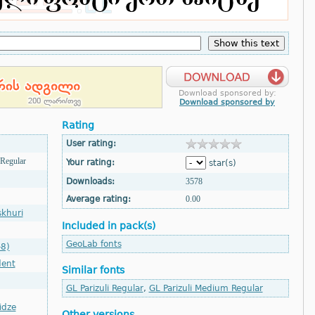
Download sponsored by:
Download sponsored by
Rating
User rating:
 Regular
Your rating:
star(s)
Downloads:
3578
Average rating:
0.00
khuri
Included in pack(s)
GeoLab fonts
-8)
dent
Similar fonts
GL Parizuli Regular
,
GL Parizuli Medium Regular
idze
Other versions