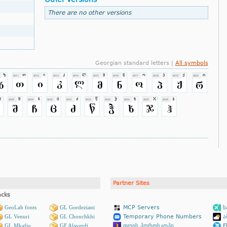
There are no other versions
Georgian standard letters |
All symbols
Partner Sites
acks
GeoLab fonts
GL Gordeziani
MCP Servers
ს
GL Venuri
GL Chonchkhi
Temporary Phone Numbers
ა
GL Mkafio
GF Alaverdi
დღის ჰოროსკოპი
Fl