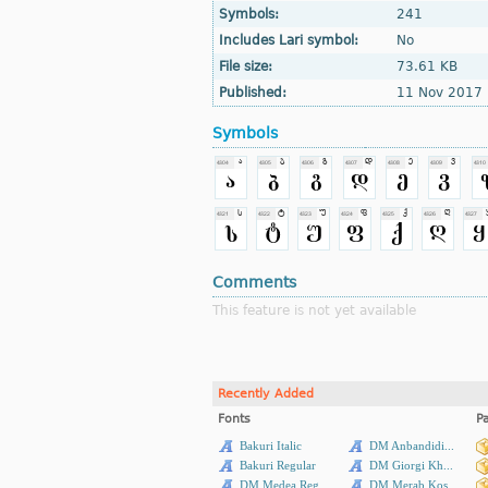
Symbols:
241
Includes Lari symbol:
No
File size:
73.61 KB
Published:
11 Nov 2017
Symbols
Comments
This feature is not yet available
Recently Added
Fonts
P
Bakuri Italic
DM Anbandidi...
Bakuri Regular
DM Giorgi Kh...
DM Medea Reg...
DM Merab Kos...