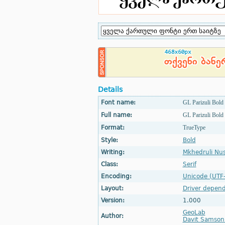
Details
Font name:
GL Parizuli Bold
Full name:
GL Parizuli Bold
Format:
TrueType
Style:
Bold
Writing:
Mkhedruli Nus
Class:
Serif
Encoding:
Unicode (UTF
Layout:
Driver depen
Version:
1.000
GeoLab
Author:
Davit Samson