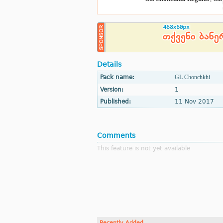
Details
Pack name:
GL Chonchkhi
Version:
1
Published:
11 Nov 2017
Comments
This feature is not yet available
Recently Added