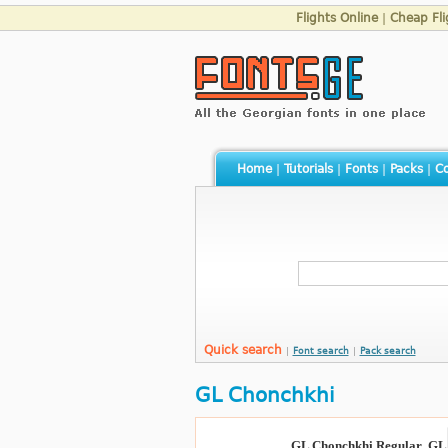
Flights Online
|
Cheap Fli
Home
|
Tutorials
|
Fonts
|
Packs
|
Co
Quick search
|
Font search
|
Pack search
GL Chonchkhi
GL Chonchkhi Regular
,
GL 