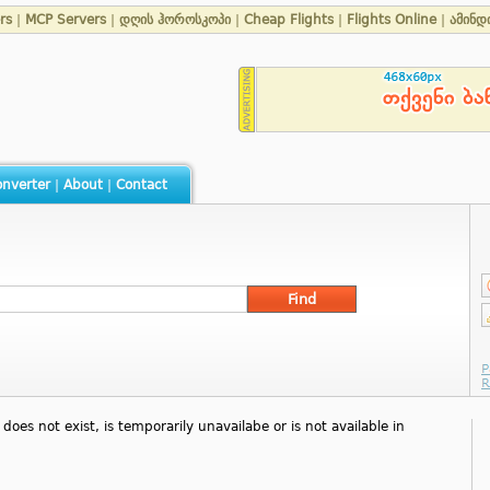
rs
|
MCP Servers
|
დღის ჰოროსკოპი
|
Cheap Flights
|
Flights Online
|
ამინდ
nverter
|
About
|
Contact
oes not exist, is temporarily unavailabe or is not available in