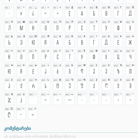
კომენტარები
ეს ფუნქცია ჯერ-ჯერობით მიუწვდომელია