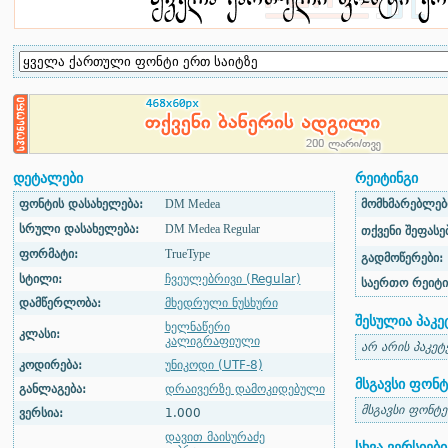
დეტალები
რეიტინგი
ფონტის დასახელება:
DM Medea
მომხმარებლები
სრული დასახელება:
DM Medea Regular
თქვენი შეფასებ
ფორმატი:
TrueType
გადმოწერები:
სტილი:
ჩვეულებრივი (Regular)
საერთო რეიტი
დამწერლობა:
მხედრული ნუსხური
შესულია პაკე
ხელნაწერი
კლასი:
კალიგრაფიული
არ არის პაკეტ
კოდირება:
უნიკოდი (UTF-8)
მსგავსი ფონტ
განლაგება:
დრაივერზე დამოკიდებული
მსგავსი ფონტე
ვერსია:
1.000
დავით მაისურაძე
სხვა ვერსიები