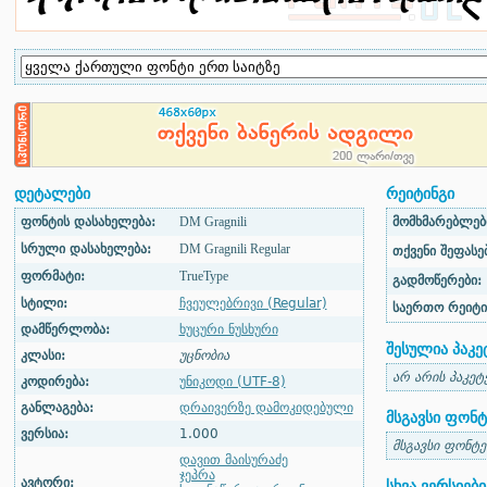
დეტალები
რეიტინგი
ფონტის დასახელება:
DM Gragnili
მომხმარებლები
სრული დასახელება:
DM Gragnili Regular
თქვენი შეფასებ
ფორმატი:
TrueType
გადმოწერები:
სტილი:
ჩვეულებრივი (Regular)
საერთო რეიტი
დამწერლობა:
ხუცური ნუსხური
შესულია პაკე
კლასი:
უცნობია
არ არის პაკეტ
კოდირება:
უნიკოდი (UTF-8)
განლაგება:
დრაივერზე დამოკიდებული
მსგავსი ფონტ
ვერსია:
1.000
მსგავსი ფონტე
დავით მაისურაძე
ჯეპრა
ავტორი:
სხვა ვერსიები