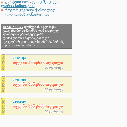
»
ფონტები რომლებიც შეიცავენ
ლარის სიმბოლოს
»
როგორ ვწეროთ ქართულად
»
კოდირების კონვერტერი
DESIGNTbilisi
ფონტების ავტორებს
გთავაზობთ
ნაშრომის
დიზაინერულ
ჟურნალში გამოქვეყნებას.
დამატებითი ინფომაციისთვის
დაუკავშირდით რედაქციას მისამართზე:
teplos at proteinos dot com