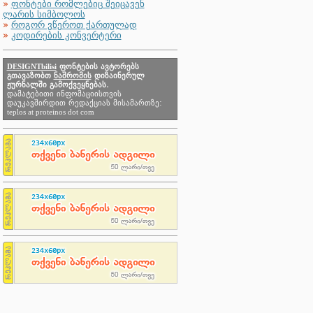
»
ფონტები რომლებიც შეიცავენ
ლარის სიმბოლოს
»
როგორ ვწეროთ ქართულად
»
კოდირების კონვერტერი
DESIGNTbilisi
ფონტების ავტორებს
გთავაზობთ
ნაშრომის
დიზაინერულ
ჟურნალში გამოქვეყნებას.
დამატებითი ინფომაციისთვის
დაუკავშირდით რედაქციას მისამართზე:
teplos at proteinos dot com