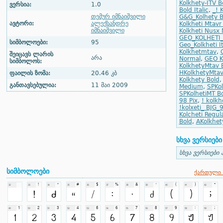
Kolkhety-ITV B
ვერსია:
1.0
Bold Italic
,
_! 
თემურ იმნაიშვილი
G&G_Kolhety B
ავტორი:
ალექსანდრე
Kolkheti Mtavr
იმნაიშვილი
Kolkheti Nusx
GEO_KOLHETI
სიმბოლოები:
95
Geo_Kolkheti It
Kolkhetmtav
,
შეიცავს ლარის
არა
Normal
,
GEO K
სიმბოლოს:
KolkhetyMtav 
HKolkhetyMtav
ფაილის ზომა:
20.46 კბ
Kolkhety Bold
განთავსებულია:
11 მაი 2009
Medium
,
SPKol
SPKolhetiMT B
98 Pix
,
! kolkh
!kolxeti_ BJG_
Kolcheti Regul
Bold
,
AKolkhety
სხვა ვერსიები
სხვა ვერსიები 
სიმბოლოები
ქართული 