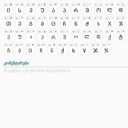
კომენტარები
ეს ფუნქცია ჯერ-ჯერობით მიუწვდომელია