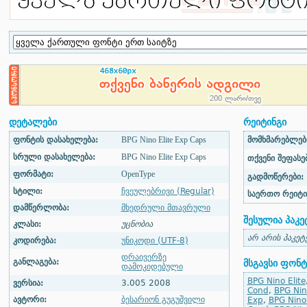
დეტალები
რეიტინგი
ფონტის დასახელება:
BPG Nino Elite Exp Caps
მომხმარებლები
სრული დასახელება:
BPG Nino Elite Exp Caps
თქვენი შეფასებ
ფორმატი:
OpenType
გადმოწერები:
სტილი:
ჩვეულებრივი (Regular)
საერთო რეიტი
დამწერლობა:
მხედრული მთავრული
შესულია პაკე
კლასი:
უცნობია
არ არის პაკეტ
კოდირება:
უნიკოდი (UTF-8)
დრაივერზე
განლაგება:
მსგავსი ფონტ
დამოკიდებული
BPG Nino Elite
ვერსია:
3.005 2008
Cond
,
BPG Nin
ავტორი:
ბესარიონ გუგუშვილი
Exp
,
BPG Nino