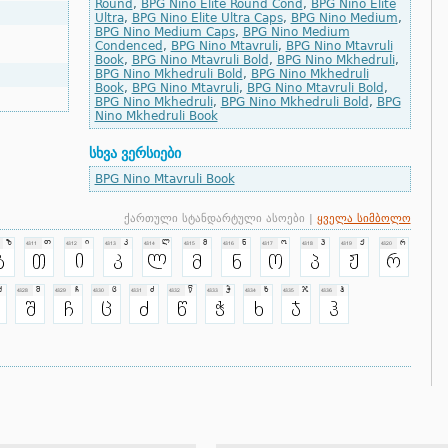
Round
,
BPG Nino Elite Round Cond
,
BPG Nino Elite
Ultra
,
BPG Nino Elite Ultra Caps
,
BPG Nino Medium
,
BPG Nino Medium Caps
,
BPG Nino Medium
Condenced
,
BPG Nino Mtavruli
,
BPG Nino Mtavruli
Book
,
BPG Nino Mtavruli Bold
,
BPG Nino Mkhedruli
,
BPG Nino Mkhedruli Bold
,
BPG Nino Mkhedruli
Book
,
BPG Nino Mtavruli
,
BPG Nino Mtavruli Bold
,
BPG Nino Mkhedruli
,
BPG Nino Mkhedruli Bold
,
BPG
Nino Mkhedruli Book
სხვა ვერსიები
BPG Nino Mtavruli Book
ქართული სტანდარტული ასოები |
ყველა სიმბოლო