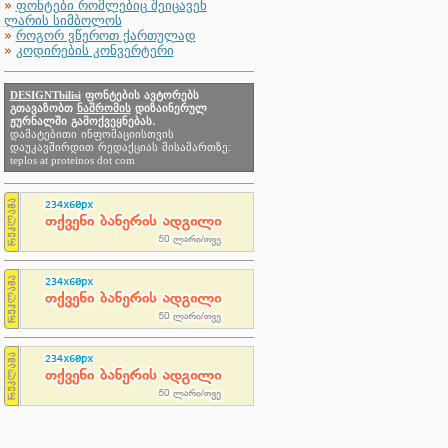
»
ფონტები რომლებიც შეიცავენ
ლარის სიმბოლოს
»
როგორ ვწეროთ ქართულად
»
კოდირების კონვერტერი
DESIGNTbilisi
ფონტების ავტორებს
გთავაზობთ
ნაშრომის
დიზაინერულ
ჟურნალში გამოქვეყნებას.
დამატებითი ინფომაციისთვის
დაუკავშირდით რედაქციას მისამართზე:
teplos at proteinos dot com