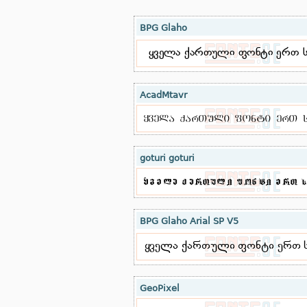
BPG Glaho
AcadMtavr
goturi goturi
BPG Glaho Arial SP V5
GeoPixel