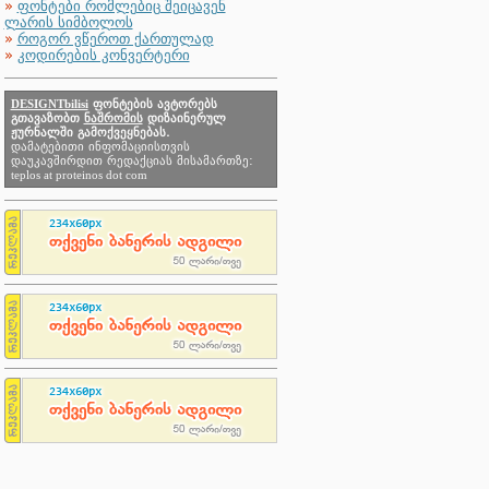
»
ფონტები რომლებიც შეიცავენ
ლარის სიმბოლოს
»
როგორ ვწეროთ ქართულად
»
კოდირების კონვერტერი
DESIGNTbilisi
ფონტების ავტორებს
გთავაზობთ
ნაშრომის
დიზაინერულ
ჟურნალში გამოქვეყნებას.
დამატებითი ინფომაციისთვის
დაუკავშირდით რედაქციას მისამართზე:
teplos at proteinos dot com